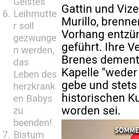
Geistes
Gattin und Viz
Leihmutte
Murillo, brenn
r soll
Vorhang entzün
gezwunge
geführt. Ihre V
n werden,
Brenes dementi
das
Kapelle "weder
Leben des
gebe und stets
herzkrank
historischen Ku
en Babys
worden sei.
zu
beenden!
Bistum