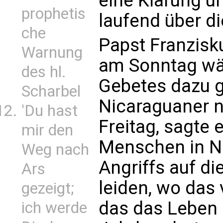
eine Klärung u
prophetis
laufend über di
che
Papst Franzisk
Warnung
am Sonntag wä
des hl.
Gebetes dazu ge
Scharbel
Nicaraguaner n
'Du hast
Freitag, sagte 
mir den
Menschen in N
Weg nach
Angriffs auf d
Ars
leiden, wo das 
gezeigt;
das das Leben 
ich werde