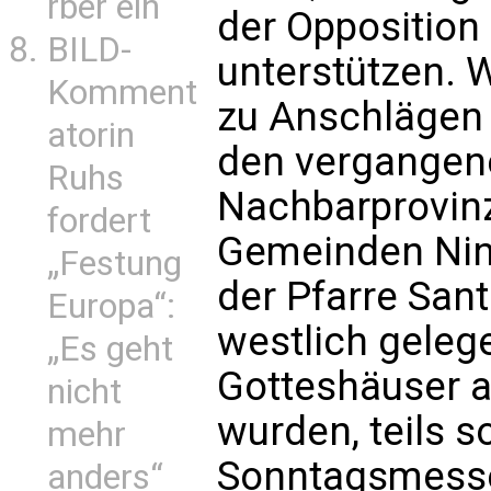
rber ein
der Opposition
BILD-
unterstützen. 
Komment
zu Anschlägen 
atorin
den vergangene
Ruhs
Nachbarprovin
fordert
Gemeinden Nind
„Festung
der Pfarre San
Europa“:
westlich geleg
„Es geht
Gotteshäuser a
nicht
wurden, teils 
mehr
Sonntagsmess
anders“