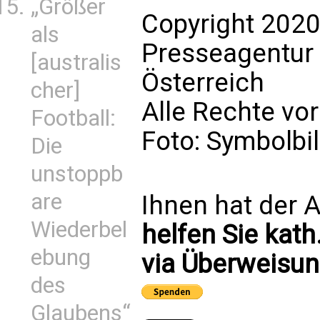
„Größer
Copyright 2020
als
Presseagentur
[australis
Österreich
cher]
Alle Rechte vo
Football:
Foto: Symbolbi
Die
unstoppb
are
Ihnen hat der A
Wiederbel
helfen Sie kath
ebung
via Überweisun
des
Glaubens“