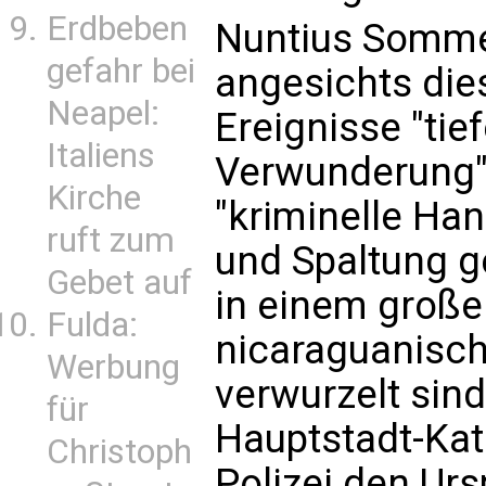
Erdbeben
Nuntius Somme
gefahr bei
angesichts die
Neapel:
Ereignisse "tie
Italiens
Verwunderung".
Kirche
"kriminelle Ha
ruft zum
und Spaltung ge
Gebet auf
in einem großen
Fulda:
nicaraguanisch
Werbung
verwurzelt sind
für
Hauptstadt-Kath
Christoph
Polizei den Ur