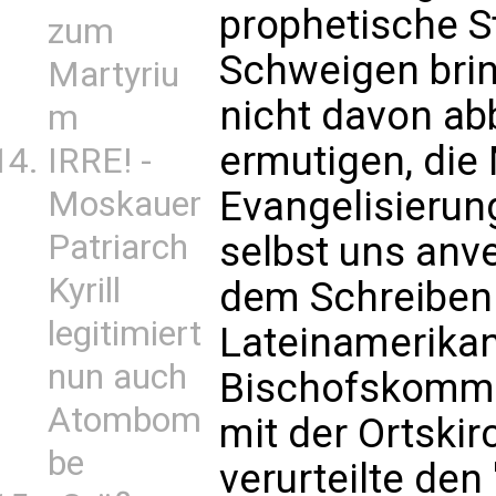
prophetische 
zum
Schweigen brin
Martyriu
nicht davon ab
m
ermutigen, die
IRRE! -
Evangelisierung
Moskauer
Patriarch
selbst uns anver
Kyrill
dem Schreiben.
legitimiert
Lateinamerika
nun auch
Bischofskommi
Atombom
mit der Ortskir
be
verurteilte den 