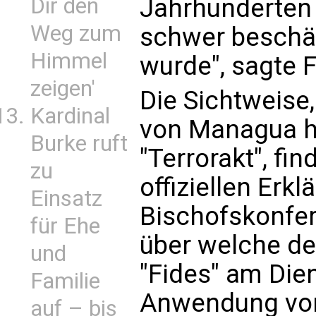
Dir den
Jahrhunderten b
Weg zum
schwer beschädi
Himmel
wurde", sagte 
zeigen'
Die Sichtweise
Kardinal
von Managua h
Burke ruft
"Terrorakt", fin
zu
offiziellen Erkl
Einsatz
Bischofskonfer
für Ehe
über welche de
und
"Fides" am Dien
Familie
Anwendung von 
auf – bis