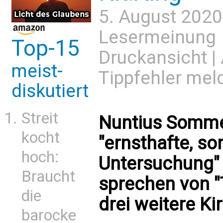
5. August 2020
Lesermeinung
Top-15
Druckansicht
|
meist-
Tippfehler mel
diskutiert
Streit
Nuntius Somme
kocht
"ernsthafte, so
hoch:
Untersuchung" 
Braucht
sprechen von "
die
drei weitere Ki
barocke