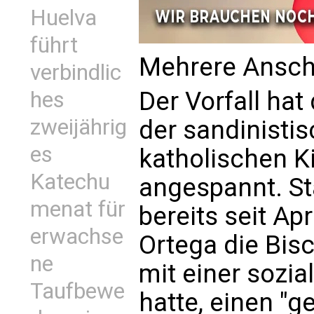
Huelva
führt
Mehrere Ansch
verbindlic
Der Vorfall hat
hes
zweijährig
der sandinisti
es
katholischen Ki
Katechu
angespannt. Sta
menat für
bereits seit Apr
erwachse
Ortega die Bi
ne
mit einer sozia
Taufbewe
hatte, einen "g