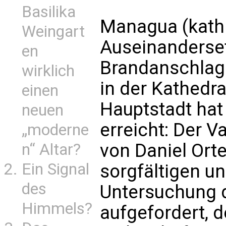
Basilika
Managua (kath
Weingart
Auseinanderse
en
Brandanschlag 
wirklich
in der Kathedr
einen
Hauptstadt hat
neuen
erreicht: Der V
„moderne
von Daniel Orte
n“ Altar?
Ein Signal
sorgfältigen u
des
Untersuchung 
Himmels?
aufgefordert, 