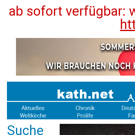
ab sofort verfügbar: 
ht
Suche