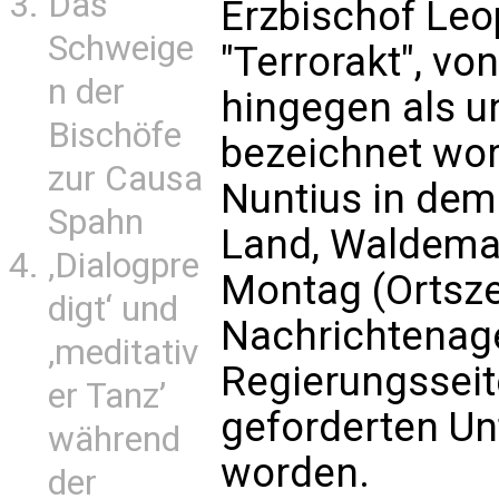
Das
Erzbischof Leo
Schweige
"Terrorakt", vo
n der
hingegen als u
Bischöfe
bezeichnet wor
zur Causa
Nuntius in dem
Spahn
Land, Waldema
‚Dialogpre
Montag (Ortsze
digt‘ und
Nachrichtenage
‚meditativ
Regierungsseit
er Tanz’
geforderten Un
während
worden.
der