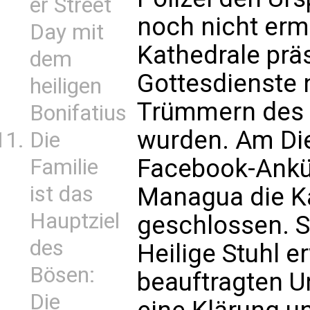
er Street
noch nicht ermi
Day mit
Kathedrale pr
dem
Gottesdienste 
heiligen
Trümmern des 
Bonifatius
wurden. Am Die
Die
Facebook-Ankü
Familie
ist das
Managua die Ka
Hauptziel
geschlossen. S
des
Heilige Stuhl e
Bösen:
beauftragten 
Die