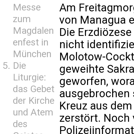
Am Freitagmorg
Messe
zum
von Managua e
Magdalen
Die Erzdiözese 
enfest in
nicht identifiz
München
Molotow-Cockta
Die
geweihte Sakra
Liturgie:
geworfen, wora
das Gebet
ausgebrochen s
der Kirche
Kreuz aus dem
und Atem
zerstört. Noch 
des
Polizeiinforma