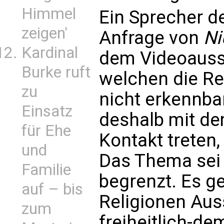
Himmel
Ein Sprecher de
zeigen'
Anfrage von
Ni
Kardinal
dem Videoaussc
Burke ruft
welchen die Re
zu
nicht erkennbar
Einsatz
deshalb mit d
für Ehe
Kontakt treten,
und
Das Thema sei 
Familie
begrenzt. Es ge
auf – bis
Religionen Auss
zum
freiheitlich-d