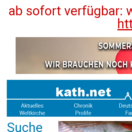
ab sofort verfügbar: 
ht
Suche