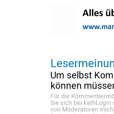
Lesermeinu
Um selbst Kom
können müssen 
Für die Kommentiermög
Sie sich bei
kathLogin 
von Moderatoren stich