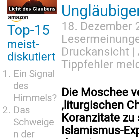
Ungläubige
18. Dezember 
Top-15
Lesermeinung
meist-
Druckansicht
|
diskutiert
Tippfehler mel
Ein Signal
des
Die Moschee ve
Himmels?
‚liturgischen C
Das
Koranzitate zu 
Schweige
Islamismus-Exp
n der