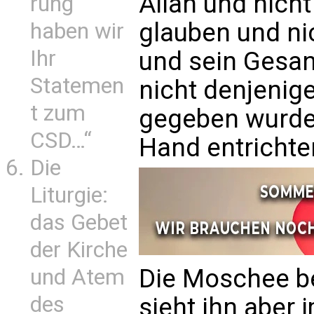
Allah und nich
rung
glauben und nic
haben wir
Ihr
und sein Gesan
Statemen
nicht denjenige
t zum
gegeben wurde, 
CSD…“
Hand entrichte
Die
Liturgie:
das Gebet
der Kirche
Die Moschee bes
und Atem
des
sieht ihn aber 