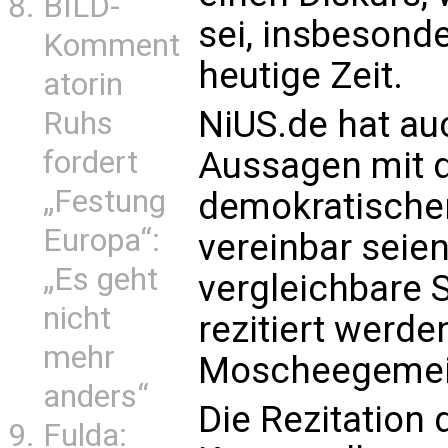
BILD-
sei, insbesonde
Komment
heutige Zeit.
atorin
NiUS.de hat au
Ruhs
fordert
Aussagen mit de
„Festung
demokratische
Europa“:
vereinbar seie
„Es geht
vergleichbare 
nicht
rezitiert werde
mehr
Moscheegemein
anders“
Die Rezitation
Fulda: