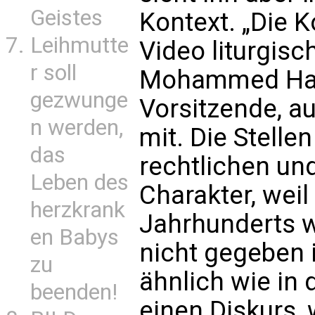
Geistes
Kontext. „Die K
Leihmutte
Video liturgisch
r soll
Mohammed Hafaf
gezwunge
Vorsitzende, a
n werden,
mit. Die Stelle
das
rechtlichen u
Leben des
Charakter, weil
herzkrank
Jahrhunderts w
en Babys
nicht gegeben i
zu
ähnlich wie in 
beenden!
einen Diskurs,