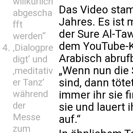
willkürlich
Das Video sta
abgescha
Jahres. Es ist 
fft
der Sure Al-Ta
werden“
dem YouTube-K
‚Dialogpre
Arabisch abrufb
digt‘ und
„Wenn nun die
‚meditativ
sind, dann töte
er Tanz’
während
immer ihr sie fi
der
sie und lauert 
Messe
auf.“
zum