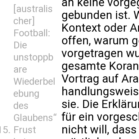
an keine vorge
[australis
gebunden ist. 
cher]
Kontext oder An
Football:
offen, warum g
Die
vorgetragen wu
unstoppb
gesamte Koran
are
Vortrag auf Ara
Wiederbel
handlungsweise
ebung
sie. Die Erklär
des
für ein vorges
Glaubens“
nicht will, das
Frust