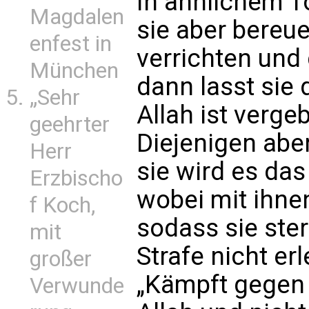
In ähnlichem T
Magdalen
sie aber bereu
enfest in
verrichten und 
München
dann lasst sie
„Sehr
Allah ist verg
geehrter
Diejenigen aber
Herr
sie wird es das
Erzbischo
wobei mit ihne
f Koch,
sodass sie ste
mit
Strafe nicht erl
großer
„Kämpft gegen d
Verwunde