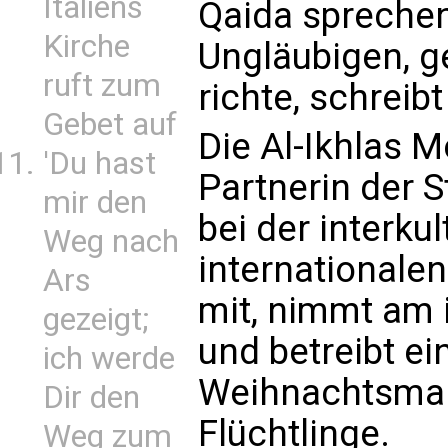
Italiens
Qaida sprechen
Kirche
Ungläubigen, g
ruft zum
richte, schreib
Gebet auf
Die Al-Ikhlas M
'Du hast
Partnerin der S
mir den
bei der interku
Weg nach
international
Ars
mit, nimmt am i
gezeigt;
und betreibt e
ich werde
Weihnachtsmar
Dir den
Flüchtlinge.
Weg zum