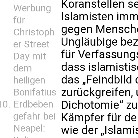
Koranstellen se
Werbung
Islamisten imm
für
gegen Menschen
Christoph
Ungläubige be
er Street
für Verfassungs
Day mit
dass islamisti
dem
das „Feindbild
heiligen
zurückgreifen, 
Bonifatius
Dichotomie“ zu 
Erdbeben
gefahr bei
Kämpfer für de
Neapel:
wie der „Islami