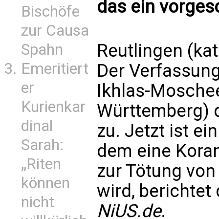
das ein vorge
Bischöfe
zur Causa
Reutlingen (kat
Spahn
Emeritiert
Der Verfassung
er
Ikhlas-Moschee
Kurienkar
Württemberg) d
dinal
zu. Jetzt ist ei
Sarah:
dem eine Koranst
„Riten
zur Tötung von
können
wird, berichtet
nicht
NiUS.de
.