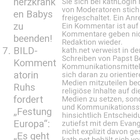
herzkrank
Sie sich bei
kathLogin 
von Moderatoren stich
en Babys
freigeschaltet. Ein Anr
zu
Ein Kommentar ist auf
Kommentare geben nic
beenden!
Redaktion wieder.
BILD-
kath.net verweist in
Schreiben von Papst B
Komment
Kommunikationsmittel 
atorin
sich daran zu orientie
Medien mitzuteilen be
Ruhs
religiöse Inhalte auf 
fordert
Medien zu setzen, sond
und Kommunikationsst
„Festung
hinsichtlich Entscheid
Europa“:
zutiefst mit dem Eva
nicht explizit davon ge
„Es geht
kath.net behält sich v