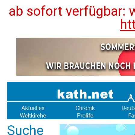
ab sofort verfügbar: 
ht
Suche