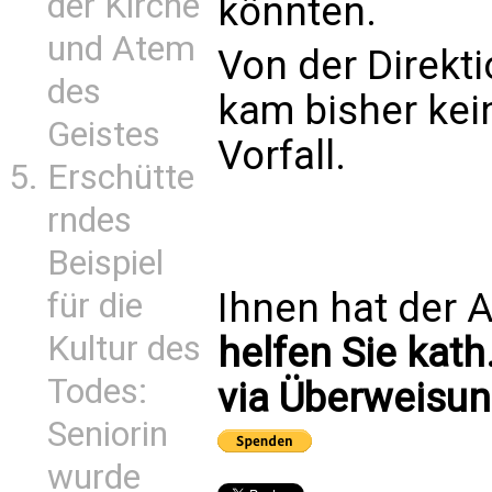
der Kirche
könnten.
und Atem
Von der Direkt
des
kam bisher ke
Geistes
Vorfall.
Erschütte
rndes
Beispiel
Ihnen hat der A
für die
Kultur des
helfen Sie kath
Todes:
via Überweisun
Seniorin
wurde