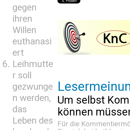
gegen
ihren
Willen
euthanasi
ert
Leihmutte
r soll
Lesermeinu
gezwunge
n werden,
Um selbst Kom
das
können müssen 
Leben des
Für die Kommentiermög