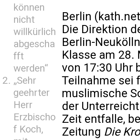
können
Berlin (kath.net
nicht
Die Direktion 
willkürlich
Berlin-Neukölln
abgescha
Klasse am 28.
fft
von 17:30 Uhr b
werden“
Teilnahme sei f
„Sehr
muslimische Sc
geehrter
Herr
der Unterreicht
Erzbischo
Zeit entfalle, b
f Koch,
Zeitung
Die Kr