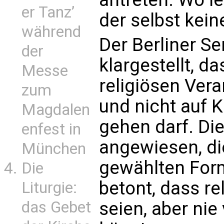
er Tanz’
der selbst kein
während
Der Berliner Se
der
klargestellt, d
Messe
religiösen Veran
zum
und nicht auf 
Magdalen
gehen darf. Di
enfest in
angewiesen, di
München
gewählten Form
Die
betont, dass r
Liturgie:
das Gebet
seien, aber nie 