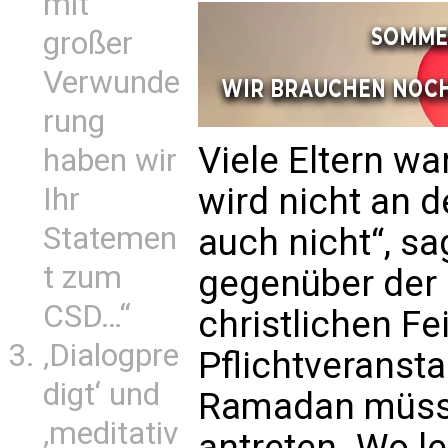
mit
großer
Verwunde
rung
Viele Eltern w
haben wir
wird nicht an d
Ihr
Statemen
auch nicht“, sa
t zum
gegenüber der
CSD…“
christlichen Fe
‚Dialogpre
Pflichtveranst
digt‘ und
Ramadan müsse
‚meditativ
antreten. Wo le