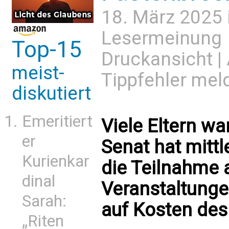
18. März 2025 
Lesermeinung
Top-15
Druckansicht
|
meist-
Tippfehler mel
diskutiert
Emeritiert
Viele Eltern wa
er
Senat hat mittl
Kurienkar
die Teilnahme 
dinal
Veranstaltungen
Sarah:
auf Kosten des
„Riten