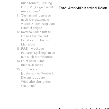
Ruhs fordert „Festung
Europa“: „Es geht nicht
Foto: Archivbild Kardinal Dolan
mehr anders“
'Du hast mir den Weg
nach Ars gezeigt; ich
werde Dir den Weg zum
Himmel zeigen'
Kardinal Burke ruft zu
Einsatz für Ehe und
Familie auf – bis zum
Martyrium
IRRE! - Moskauer
Patriarch Kyrill legitimiert
nun auch Atombombe
Frust beim Klima-
Kleber-Jesuiten
„Größer als
[australischer] Football:
Die unstoppbare
Wiederbelebung des
Glaubens“