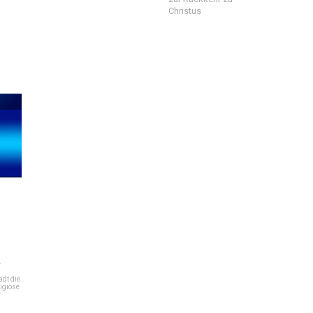
Christus
e
dt die
igiöse