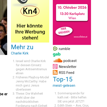
Mehr zu
Charlie Kirk
Israel wird Charlie Kirk
für dessen Einsatz
gegen Antisemitismus
ehren
Früheres Playboy-Model
Top-15
Jenny McCarthy: Habe
meist-gelesen
mich ganz Jesus
überlassen
Sommerspende für
These: Die Wahrheit
be er
kath.net - Bitte helfen
steht über der
SIE uns jetzt JETZT!
nachdrücklichen
Edith Stein – Ave, Crux,
Forderung nach Einheit