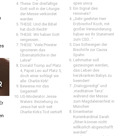
spes unica
These: Der dreifaltige
Ein Signal des
Gott soll in der Liturgie
Himmels?
der Messe verkündet
n
„Sehr geehrter Herr
werden
Erzbischof Koch, mit
THESE: Und die Bibel
großer Verwunderung
hat doch Recht!
haben wir Ihr Statement
THESE: Wir haben Gott
zum CSD…“
vergessen...
Das Schweigen der
THESE: 'Viele Priester
es
Bischöfe zur Causa
ignorieren das
Spahn
Übernatürliche in der
Leihmutter soll
Lehre!'
gezwungen werden,
Donald Trump auf Platz
das Leben des
4, Papst Leo auf Platz 5,
herzkranken Babys zu
doch einer schlägt sie
beenden!
alle: Charlie Kirk!
‚Dialogpredigt‘ und
Beweise mir das
‚meditativer Tanz’
Gegenteil!
während der Messe
US-Moderator Jesse
zum Magdalenenfest in
Waters: Beziehung zu
Er
München
Jesus hat sich seit
Emeritierter
Charlie Kirks Tod vertieft
en
Kurienkardinal Sarah:
„Riten können nicht
willkürlich abgeschafft
werden“