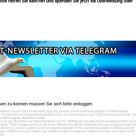
itte helfen Sie kath.net und spenden Sie jetzt via Überweisung oder
n zu können müssen Sie sich bitte einloggen.
Artikeln müssen Sie sich bei
kathLogin registrieren
. Die Kommentare werden von Moderatoren
t. Ein Anrecht auf Freischaltung besteht nicht. Ein Kommentar ist auf 1000 Zeichen beschränkt. Di
e Meinung der Redaktion wieder.
 an das Schreiben von Papst Benedikt zum 45. Welttag der Sozialen Kommunikationsmittel und lä
tieren: "Das Evangelium durch die neuen Medien mitzuteilen bedeutet nicht nur, ausgesprochen rel
en Medien zu setzen, sondern auch im eigenen digitalen Profil und Kommunikationsstil konsequent
en, Präferenzen und Urteilen, die zutiefst mit dem Evangelium übereinstimmen, auch wenn nicht
net
)