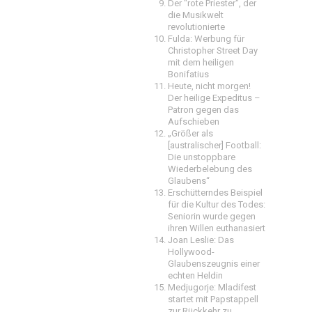
Der "rote Priester", der
die Musikwelt
revolutionierte
Fulda: Werbung für
Christopher Street Day
mit dem heiligen
Bonifatius
Heute, nicht morgen!
Der heilige Expeditus –
Patron gegen das
Aufschieben
„Größer als
[australischer] Football:
Die unstoppbare
Wiederbelebung des
Glaubens“
Erschütterndes Beispiel
für die Kultur des Todes:
Seniorin wurde gegen
ihren Willen euthanasiert
Joan Leslie: Das
Hollywood-
Glaubenszeugnis einer
echten Heldin
Medjugorje: Mladifest
startet mit Papstappell
zur Rückkehr zu