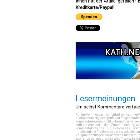
Ihnen hat der Artikel gefallen?
B
Kreditkarte/Paypal!
Lesermeinungen
Um selbst Kommentare verfasse
Für die Kommentiermöglichkeit von kath.net-
stichprobenartig überprüft und freigeschalte
Kommentare geben nicht notwendigerweise di
kath.net verweist in dem Zusammenhang auch
Kommentatoren dazu ein, sich daran zu orien
Inhalte auf die Plattformen der verschieden
Zeugnis abzulegen hinsichtlich Entscheidung
explizit davon gesprochen wird." (
www.kath.