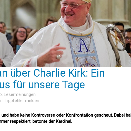
n über Charlie Kirk: Ein
us für unsere Tage
, 2 Lesermeinungen
n
|
Tippfehler melden
en und habe keine Kontroverse oder Konfrontation gescheut. Dabei ha
mer respektiert, betonte der Kardinal.