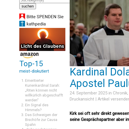
Top-15
Kardinal Dola
meist-diskutiert
Apostel Paul
Emeritierter
Kurienkardinal Sarah:
„Riten können nicht
24. September 2025 in
Chronik
willkürlich abgeschafft
Druckansicht
|
Artikel versende
werden“
Ein Signal des
Himmels?
Kirk sei oft sehr direkt gewes
Das Schweigen der
seine Gesprächspartner aber im
Bischöfe zur Causa
Spahn