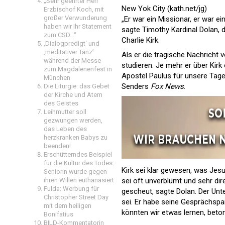
„Sehr geehrter Herr
New Yok City (kath.net/jg)
Erzbischof Koch, mit
großer Verwunderung
„Er war ein Missionar, er war ein
haben wir Ihr Statement
sagte Timothy Kardinal Dolan, 
zum CSD…“
Charlie Kirk.
‚Dialogpredigt‘ und
‚meditativer Tanz’
Als er die tragische Nachricht
während der Messe
studieren. Je mehr er über Kirk
zum Magdalenenfest in
Apostel Paulus für unsere Tage
München
Senders
Fox News
.
Die Liturgie: das Gebet
der Kirche und Atem
des Geistes
Leihmutter soll
gezwungen werden,
das Leben des
herzkranken Babys zu
beenden!
Erschütterndes Beispiel
für die Kultur des Todes:
Kirk sei klar gewesen, was Jes
Seniorin wurde gegen
ihren Willen euthanasiert
sei oft unverblümt und sehr di
Fulda: Werbung für
gescheut, sagte Dolan. Der Unte
Christopher Street Day
sei. Er habe seine Gesprächspa
mit dem heiligen
könnten wir etwas lernen, beton
Bonifatius
BILD-Kommentatorin