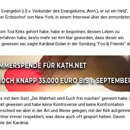
 Evangelist (i.S.v. Verkünder des Evangeliums, Anm.), er ist ein Held“,
der Erzbischof von New York, in einem Interview über den ermordete
 vom Tod Kirks gehört habe, habe er begonnen, dessen Leben zu
 erfahren habe, desto mehr sei ihm klar geworden, dass dieser ein
 gewesen sei, sagte Kardinal Dolan in der Sendung "Fox & Friends" d
us mit dem Satz „Die Wahrheit wird Euch frei machen“ gemeint habe. 
rekt gewesen und habe keine Kontroverse und keine Konfrontation
rschied sei aber in der Art und Weise gelegen, mit der Kirk aufgetret
rtner immer respektiert, was diese auch oft gespürt hätten. Davon
te der Kardinal.