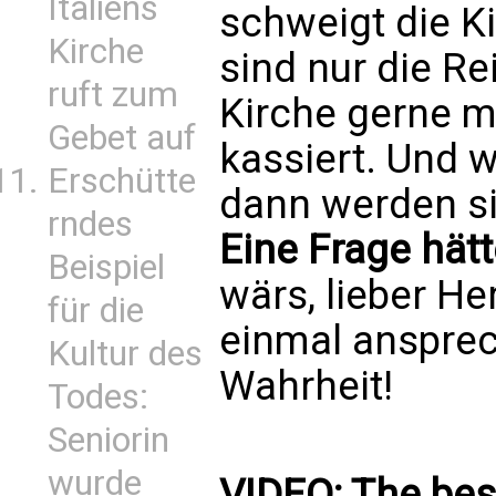
Italiens
schweigt die K
Kirche
sind nur die R
ruft zum
Kirche gerne m
Gebet auf
kassiert. Und 
Erschütte
dann werden si
rndes
Eine Frage hät
Beispiel
wärs, lieber He
für die
einmal ansprec
Kultur des
Wahrheit!
Todes:
Seniorin
wurde
VIDEO: The best