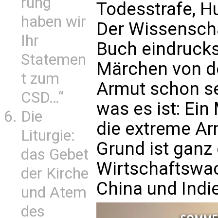
rung
Todesstrafe, H
haben wir
Der Wissenscha
Ihr
Buch eindrucks
Statemen
Märchen von d
t zum
Armut schon se
CSD…“
was es ist: Ein
Die
die extreme A
Liturgie:
Grund ist ganz 
das Gebet
Wirtschaftswa
der Kirche
China und Indi
und Atem
des