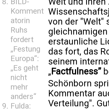
Welt und ihren
BILD-
Wissenschaftsj
Komment
atorin
von der "Welt" 
Ruhs
gleichnamigen 
fordert
erstaunliche Li
„Festung
das fort, das R
Europa“:
seinem interna
„Es geht
„
Factfulness”
b
nicht
Schönborn spri
mehr
Kommentar auc
anders“
Verteilung". Gu
Fulda: