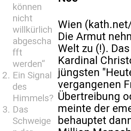
können
nicht
Wien (kath.net
willkürlich
Die Armut nehm
abgescha
Welt zu (!). Da
fft
Kardinal Chris
werden“
jüngsten "Heu
Ein Signal
vergangenen Fr
des
Übertreibung o
Himmels?
meinte der eme
Das
behauptet dann
Schweige