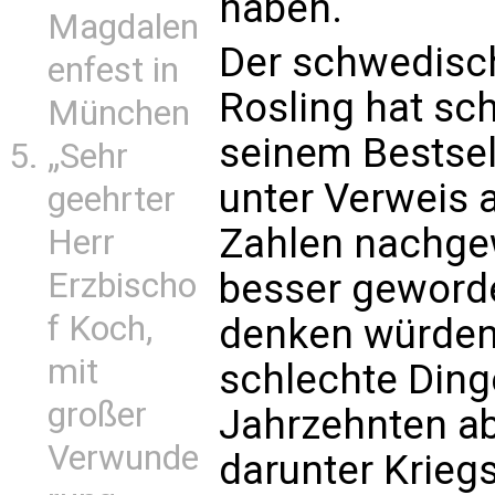
haben.
Magdalen
Der schwedisc
enfest in
Rosling hat sch
München
seinem Bestsel
„Sehr
unter Verweis a
geehrter
Zahlen nachgew
Herr
Erzbischo
besser geworde
f Koch,
denken würden.
mit
schlechte Dinge
großer
Jahrzehnten 
Verwunde
darunter Krieg