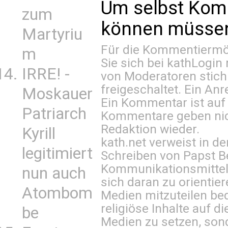
Um selbst Kom
zum
können müssen 
Martyriu
Für die Kommentiermög
m
Sie sich bei
kathLogin 
IRRE! -
von Moderatoren stich
freigeschaltet. Ein Anr
Moskauer
Ein Kommentar ist auf
Patriarch
Kommentare geben nic
Redaktion wieder.
Kyrill
kath.net verweist in
legitimiert
Schreiben von Papst B
Kommunikationsmittel 
nun auch
sich daran zu orientie
Atombom
Medien mitzuteilen be
religiöse Inhalte auf 
be
Medien zu setzen, sond