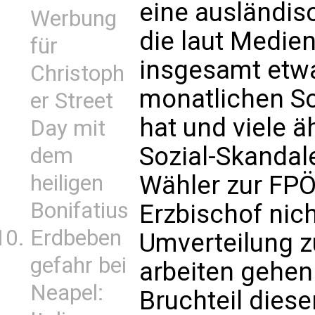
eine ausländis
Werbung
die laut Medie
für
insgesamt etwa
Christoph
monatlichen So
er Street
hat und viele ä
Day mit
Sozial-Skandale
dem
heiligen
Wähler zur FPÖ 
Bonifatius
Erzbischof nich
Erdbeben
Umverteilung zu
gefahr bei
arbeiten gehen
Neapel:
Bruchteil dies