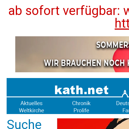
ab sofort verfügbar: 
ht
Suche