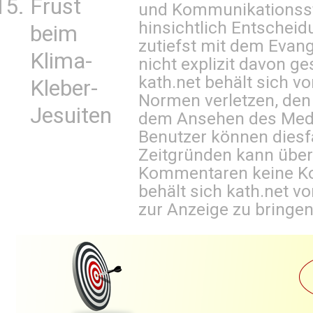
Frust
und Kommunikationsst
hinsichtlich Entscheid
beim
zutiefst mit dem Eva
Klima-
nicht explizit davon ge
kath.net behält sich v
Kleber-
Normen verletzen, den
Jesuiten
dem Ansehen des Mediu
Benutzer können diesfa
Zeitgründen kann über
Kommentaren keine Ko
behält sich kath.net vo
zur Anzeige zu bringen