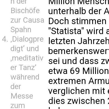
Million Mensch
n der
unterhalb der 
Bischöfe
zur Causa
Doch stimmen 
Spahn
"Statista" wird
‚Dialogpre
letzten Jahrzeh
digt‘ und
bemerkenswert
‚meditativ
sei und dass 
er Tanz’
etwa 69 Milli
während
extremen Armu
der
verglichen mit 
Messe
dies zwischen
zum