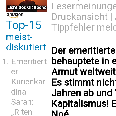
Lesermeinung
Druckansicht
|
Top-15
Tippfehler mel
meist-
diskutiert
Der emeritiert
behauptete in 
Emeritiert
Armut weltwei
er
Kurienkar
Es stimmt nich
dinal
Jahren ab und "
Sarah:
Kapitalismus! 
„Riten
Noé