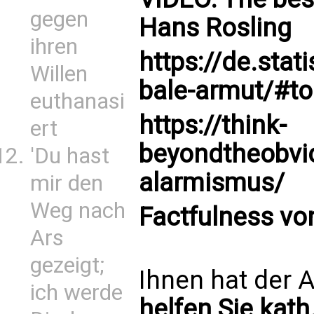
gegen
Hans Rosling
ihren
https://de.sta
Willen
bale-armut/#t
euthanasi
https://think-
ert
beyondtheobvio
'Du hast
alarmismus/
mir den
Weg nach
Factfulness vo
Ars
gezeigt;
Ihnen hat der A
ich werde
helfen Sie kath