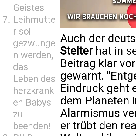
Geistes
Leihmutte
r soll
Auch der deu
gezwunge
Stelter
hat in s
n werden,
Beitrag klar v
das
gewarnt. "Entg
Leben des
Eindruck geht 
herzkrank
dem Planeten 
en Babys
Alarmismus veru
zu
er trübt den rea
beenden!