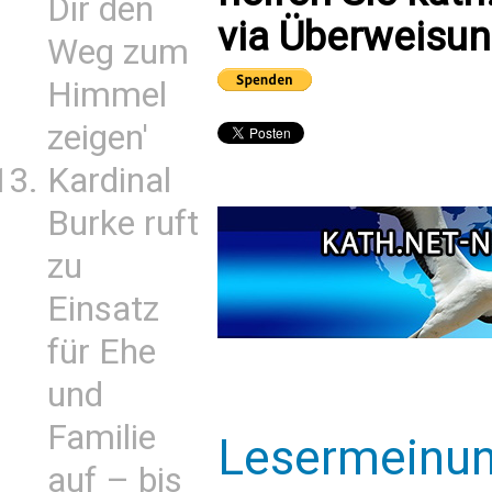
Dir den
via Überweisun
Weg zum
Himmel
zeigen'
Kardinal
Burke ruft
zu
Einsatz
für Ehe
und
Familie
Lesermeinu
auf – bis