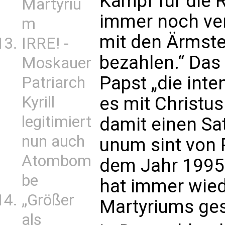
Kampf für die R
Martyriu
immer noch verl
m
mit den Ärmste
IRRE! -
bezahlen.“ Das
Moskauer
Papst „die inte
Patriarch
Kyrill
es mit Christus
legitimiert
damit einen Sat
nun auch
unum sint von 
Atombom
dem Jahr 1995.
be
hat immer wie
„Größer
Martyriums ge
als