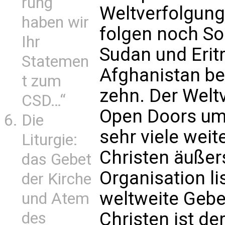
rung
Weltverfolgun
haben wir
folgen noch So
Ihr
Sudan und Eritr
Statemen
Afghanistan bel
t zum
zehn. Der Welt
CSD…“
Open Doors um
Die
sehr viele weit
Liturgie:
Christen äußers
das Gebet
Organisation li
der Kirche
weltweite Gebet
und Atem
Christen ist de
des