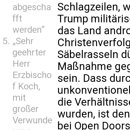
Schlagzeilen, 
abgescha
Trump militär
fft
werden“
das Land androh
„Sehr
Christenverfol
geehrter
Säbelrasseln dü
Herr
Maßnahme gege
Erzbischo
sein. Dass dur
f Koch,
unkonventionel
mit
die Verhältniss
großer
wurden, ist den
Verwunde
bei Open Doors