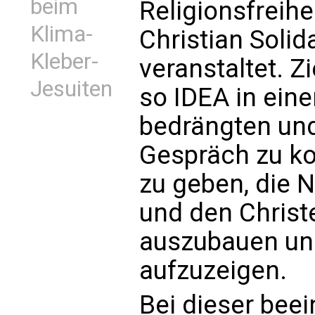
beim
Religionsfreihe
Klima-
Christian Solida
Kleber-
veranstaltet. Z
Jesuiten
so IDEA in ein
bedrängten und
Gespräch zu k
zu geben, die 
und den Christe
auszubauen und
aufzuzeigen.
Bei dieser bee