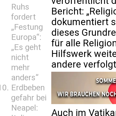
veröffentlicht 
Ruhs
Bericht: „Religi
fordert
dokumentiert s
„Festung
dieses Grundre
Europa“:
für alle Religi
„Es geht
Hilfswerk weite
nicht
andere verfolgt
mehr
anders“
Erdbeben
gefahr bei
Neapel:
Auch im Vatika