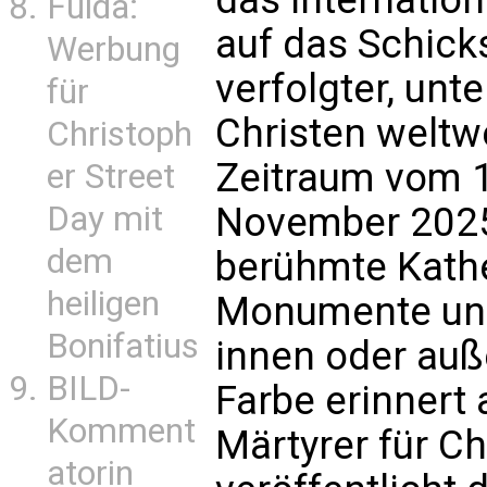
Fulda:
auf das Schick
Werbung
verfolgter, unt
für
Christen weltw
Christoph
Zeitraum vom 
er Street
Day mit
November 202
dem
berühmte Kathed
heiligen
Monumente und
Bonifatius
innen oder auße
BILD-
Farbe erinnert 
Komment
Märtyrer für Ch
atorin