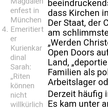
Magdalen
beeindruckends
enfest in
dass Kirchen i
München
Der Staat, der
Emeritiert
am schlimmsten
er
„Werden Christe
Kurienkar
Open Doors auf
dinal
Land, „deportie
Sarah:
Familien als po
„Riten
Arbeitslager ode
können
Derzeit häufig 
nicht
Es kam unter a
willkürlich