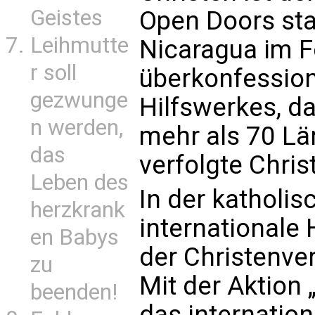
Geistes
Open Doors st
Leihmutte
Nicaragua im 
r soll
überkonfession
gezwunge
Hilfswerkes, da
n werden,
mehr als 70 Lä
das
verfolgte Christ
Leben des
In der katholis
herzkrank
internationale 
en Babys
der Christenv
zu
Mit der Aktio
beenden!
das internation