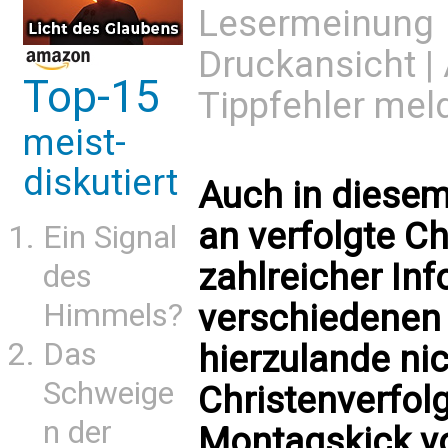
Lesermeinung
Druckansicht
|
Top-15
Tippfehler mel
meist-
diskutiert
Auch in diesem
an verfolgte Ch
Ein Signal
zahlreicher In
des
Himmels?
verschiedenen 
Das
hierzulande nic
Schweige
Christenverfol
n der
Montagskick v