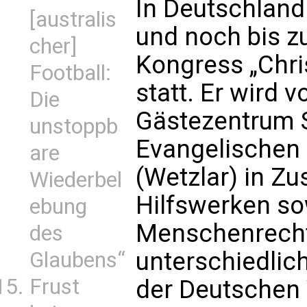
In Deutschland 
[australis
und noch bis 
cher]
Kongress „Chri
Football:
statt. Er wird 
Die
Gästezentrum 
unstoppb
Evangelischen
are
(Wetzlar) in Z
Wiederbel
Hilfswerken so
ebung
Menschenrecht
des
unterschiedlic
Glaubens“
Frust
der Deutschen 