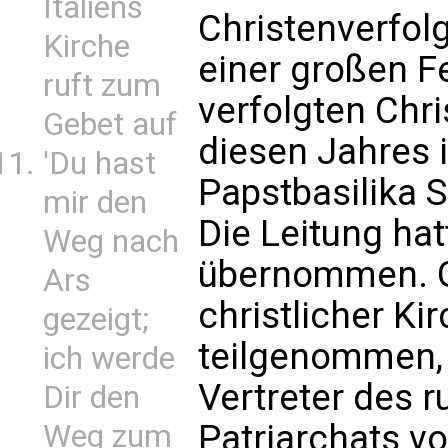
Italiens
Christenverfolg
Kirche
einer großen Fe
ruft zum
verfolgten Chr
Gebet auf
diesen Jahres 
'Du hast
Papstbasilika 
mir den
Die Leitung hat
Weg nach
übernommen. G
Ars
christlicher K
gezeigt;
teilgenommen, 
ich werde
Vertreter des 
Dir den
Patriarchats v
Weg zum