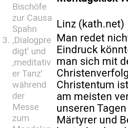
Bischöfe
zur Causa
Linz (kath.net)
Spahn
Man redet nich
‚Dialogpre
Eindruck könn
digt‘ und
man sich mit 
‚meditativ
Christenverfol
er Tanz’
Christentum is
während
am meisten ver
der
Messe
unseren Tagen g
zum
Märtyrer und B