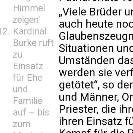
Himmel
„Viele Brüder 
zeigen'
auch heute no
Kardinal
Glaubenszeugni
Burke ruft
Situationen un
zu
Umständen das 
Einsatz
werden sie verf
für Ehe
getötet“, so de
und
und Männer, Or
Familie
Priester, die i
auf – bis
ihren Einsatz f
zum